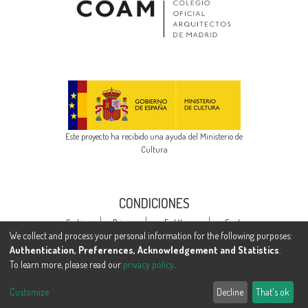
Este proyecto ha recibido una ayuda del Ministerio de
Cultura
CONDICIONES
Cookie
Privacy
End User
Send
settings
policy
Agreement
Feedback
We collect and process your personal information for the following purposes:
Authentication, Preferences, Acknowledgement and Statistics
.
To learn more, please read our
privacy policy
.
Customize
Decline
That's ok