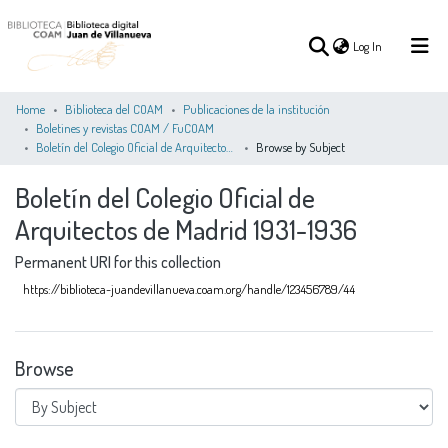
(current)
Log In
Home
Biblioteca del COAM
Publicaciones de la institución
Boletines y revistas COAM / FuCOAM
Boletín del Colegio Oficial de Arquitectos de Madrid 1931-1936
Browse by Subject
(current)
Log In
Boletín del Colegio Oficial de
COMMUNITIES
Arquitectos de Madrid 1931-1936
ALL OF DSPACE
&
COLLECTIONS
Permanent URI for this collection
https://biblioteca-juandevillanueva.coam.org/handle/123456789/44
Browse