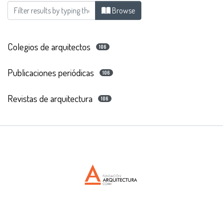
Browsing Boletín del Colegio Oficial de Arquitec
Browse
Colegios de arquitectos
106
Publicaciones periódicas
106
Revistas de arquitectura
106