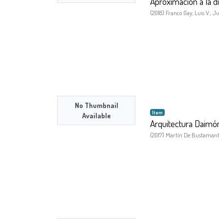
Aproximación a la di
(
2018
)
Franco Gay, Luis V.
;
Ju
No Thumbnail
Item
Available
Arquitectura Daimó
(
2017
)
Martín De Bustamante