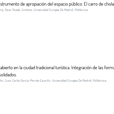
nstrumento de apropiación del espacio público: El carro de chola
mmy
;
Óscar Rueda Jiménez
;
Universidad Europea De Madrid
;
Politécnica
 abierto en la ciudad tradicional turística. Integración de las 
olidados.
dro
;
Juan Carlos García-Perrote Escartín
;
Universidad Europea De Madrid
;
Politécnica