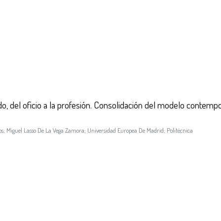
ado, del oficio a la profesión. Consolidación del modelo contem
os
;
Miguel Lasso De La Vega Zamora
;
Universidad Europea De Madrid
;
Politécnica