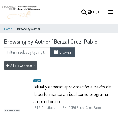
(current)
Log In
Home
Browse by Author
Browsing by Author "Berzal Cruz, Pablo"
(current)
Log In
Browse
COMMUNITIES
ALL OF DSPACE
&
All browse results
COLLECTIONS
Item
Ritual y espacio: aproximación a través de
la performance al ritual como programa
arquitectónico
(
E.T.S. Arquitectura (UPM)
,
2019
)
Berzal Cruz, Pablo
No Thumbnail Available